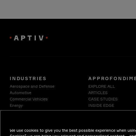
INDUSTRIES
APPROFONDIM
Aerospace and Defense
EXPLORE ALL
Automotive
ARTICLES
Commercial Vehicles
CASE STUDIES
Energy
INSIDE EDGE
Enterprise
WHITE PAPERS
Industrials & Robotics
Medical
We use cookies to give you the best possible experience when using
Telecommunications