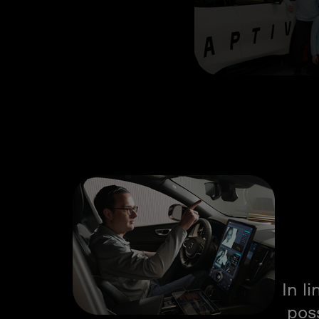
In l
poss