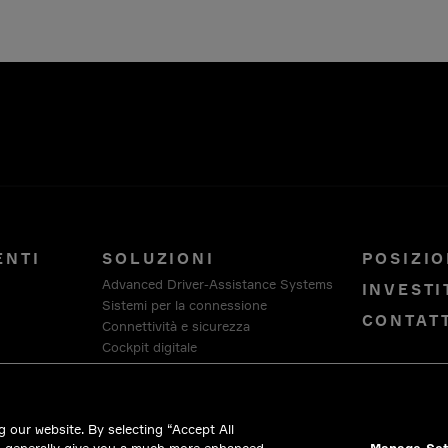
ENTI
SOLUZIONI
POSIZIO
Advanced Driver-Assistance Systems
INVESTI
Sistemi per la connessione
CONTAT
Connettività e sicurezza
Cockpit digitale
Architettura per veicoli intelligenti
Piattaforma software e di servizi
HellermannTyton
 our website. By selecting “Accept All
Intercable Automotive Solutions