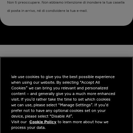
Non ti preoccupare. Non abbiamo intenzione di inondare la tua casella
di posta in arrivo, né di condividere la tua e-mail.
We use cookies to give you the best possible experience
when using our website. By selecting “Accept All
INDUSTRIES
Cookies” we can bring you relevant and personalized
content – and generally give you a much more enhanced
APPROFONDIMENTI
visit. If you’d rather take the time to set which cookies
we can use, please select “Manage Settings”. If you’d
SOLUZIONI
prefer not to have any optional cookies set on your
device, please select “Disable All”.
POSIZIONI LAVORATIVE
Visit our
Cookie Policy
to learn more about how we
process your data.
INVESTITORI