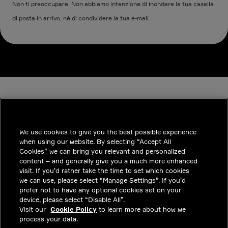
Non ti preoccupare. Non abbiamo intenzione di inondare la tua casella
di posta in arrivo, né di condividere la tua e-mail.
We use cookies to give you the best possible experience
when using our website. By selecting “Accept All
INDUSTRIES
Cookies” we can bring you relevant and personalized
content – and generally give you a much more enhanced
APPROFONDIMENTI
visit. If you’d rather take the time to set which cookies
we can use, please select “Manage Settings”. If you’d
SOLUZIONI
prefer not to have any optional cookies set on your
device, please select “Disable All”.
POSIZIONI LAVORATIVE
Visit our
Cookie Policy
to learn more about how we
process your data.
INVESTITORI