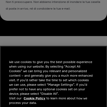
Non ti preoccupare. Non abbiamo intenzione di inondare la tua casella
di posta in arrivo, né di condividere la tua e-mail.
We use cookies to give you the best possible experience
when using our website. By selecting “Accept All
INDUSTRIES
Cookies” we can bring you relevant and personalized
content – and generally give you a much more enhanced
APPROFONDIMENTI
visit. If you’d rather take the time to set which cookies
we can use, please select “Manage Settings”. If you’d
SOLUZIONI
prefer not to have any optional cookies set on your
device, please select “Disable All”.
POSIZIONI LAVORATIVE
Visit our
Cookie Policy
to learn more about how we
process your data.
INVESTITORI