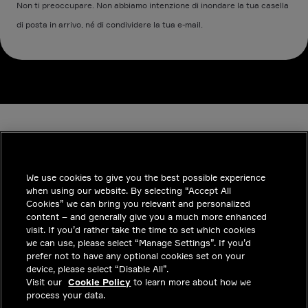
Non ti preoccupare. Non abbiamo intenzione di inondare la tua casella
di posta in arrivo, né di condividere la tua e-mail.
We use cookies to give you the best possible experience
when using our website. By selecting “Accept All
INDUSTRIES
Cookies” we can bring you relevant and personalized
content – and generally give you a much more enhanced
APPROFONDIMENTI
visit. If you’d rather take the time to set which cookies
we can use, please select “Manage Settings”. If you’d
SOLUZIONI
prefer not to have any optional cookies set on your
device, please select “Disable All”.
POSIZIONI LAVORATIVE
Visit our
Cookie Policy
to learn more about how we
process your data.
INVESTITORI