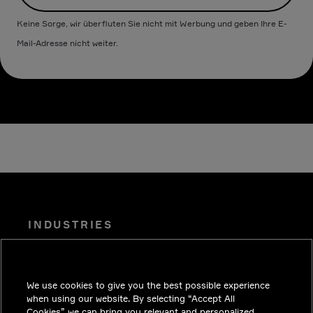
Keine Sorge, wir überfluten Sie nicht mit Werbung und geben Ihre E-
Mail-Adresse nicht weiter.
INDUSTRIES
EINBLICKE
LÖSUNGEN
We use cookies to give you the best possible experience
KARRIERE
when using our website. By selecting “Accept All
Cookies” we can bring you relevant and personalized