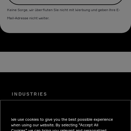
Keine Sorge, wir überfluten Sie nicht mit Werbung und geben Ihre E-
Mail-Adresse nicht weiter.
INDUSTRIES
EINBLICKE
LÖSUNGEN
We use cookies to give you the best possible experience
KARRIERE
when using our website. By selecting “Accept All
Cookies” we can bring you relevant and personalized