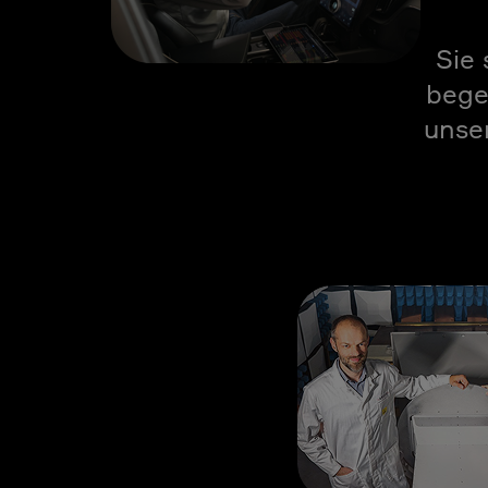
Sie 
bege
unser