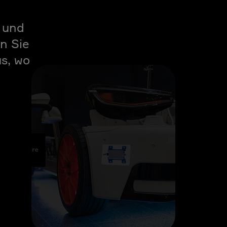
n und
n Sie
us, wo