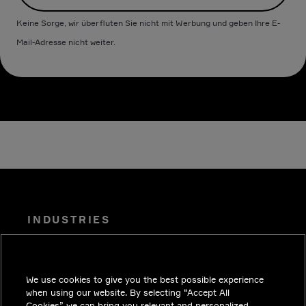
Keine Sorge, wir überfluten Sie nicht mit Werbung und geben Ihre E-
Mail-Adresse nicht weiter.
INDUSTRIES
EINBLICKE
LÖSUNGEN
We use cookies to give you the best possible experience
KARRIERE
when using our website. By selecting “Accept All
Cookies” we can bring you relevant and personalized