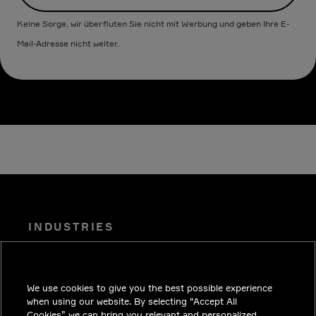
Keine Sorge, wir überfluten Sie nicht mit Werbung und geben Ihre E-
Mail-Adresse nicht weiter.
INDUSTRIES
EINBLICKE
LÖSUNGEN
We use cookies to give you the best possible experience
KARRIERE
when using our website. By selecting “Accept All
Cookies” we can bring you relevant and personalized