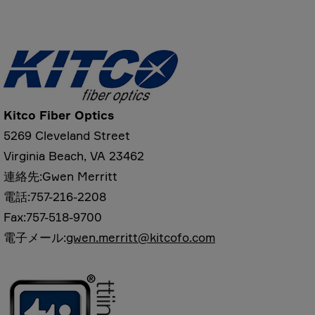
Kitco
Fiber Optics
5269 Cleveland Street
Virginia Beach, VA 23462
連絡先:Gwen Merritt
電話:757-216-2208
Fax:757-518-9700
電子メール:
gwen.merritt@kitcofo.com