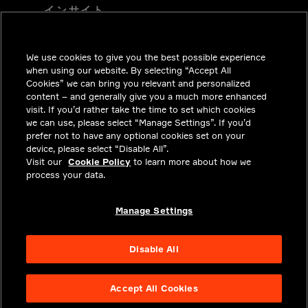
インサイト
ソリューション
We use cookies to give you the best possible experience
採用情報
when using our website. By selecting “Accept All
投資家向けお知らせ
Cookies” we can bring you relevant and personalized
content – and generally give you a much more enhanced
ニュースルーム
visit. If you’d rather take the time to set which cookies
we can use, please select “Manage Settings”. If you’d
お問い合わせ
prefer not to have any optional cookies set on your
device, please select “Disable All”.
プライバシー
Visit our
Cookie Policy
to learn more about how we
process your data.
法令順守
アバウト
Manage Settings
Disable All
Accept All Cookies
NYSE APTV
49.55
3.25
(
7.019
%)
© 2026 Aptiv.