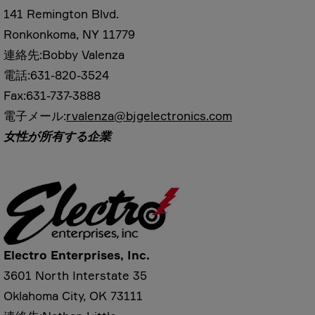
141 Remington Blvd.
Ronkonkoma, NY 11779
連絡先:Bobby Valenza
電話:631-820-3524
Fax:631-737-3888
電子メール:
rvalenza@bjgelectronics.com
女性が所有する企業
Electro Enterprises, Inc.
3601 North Interstate 35
Oklahoma City, OK 73111