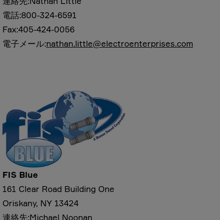
連絡先:Nathan Little
電話:800-324-6591
Fax:405-424-0056
電子メール:
nathan.little@electroenterprises.com
FIS Blue
161 Clear Road Building One
Oriskany, NY 13424
連絡先:Michael Noonan