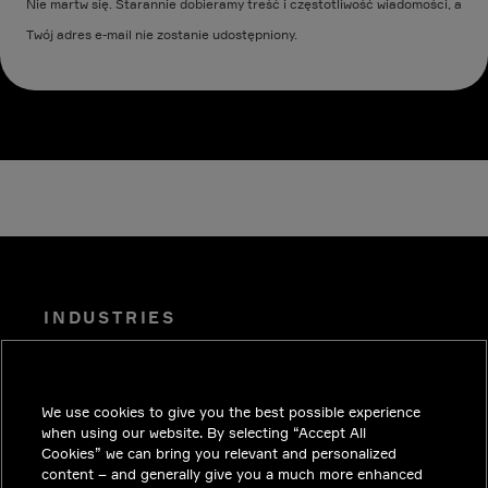
Nie martw się. Starannie dobieramy treść i częstotliwość wiadomości, a
Twój adres e-mail nie zostanie udostępniony.
INDUSTRIES
PUBLIKACJE
ROZWIĄZANIA
We use cookies to give you the best possible experience
PRACA
when using our website. By selecting “Accept All
Cookies” we can bring you relevant and personalized
INWESTORZY
content – and generally give you a much more enhanced