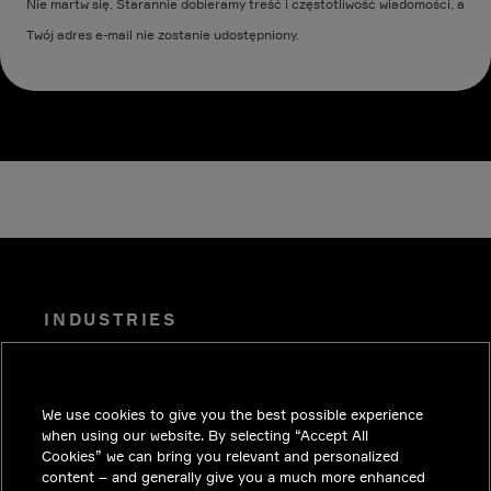
Nie martw się. Starannie dobieramy treść i częstotliwość wiadomości, a
Twój adres e-mail nie zostanie udostępniony.
INDUSTRIES
PUBLIKACJE
ROZWIĄZANIA
We use cookies to give you the best possible experience
PRACA
when using our website. By selecting “Accept All
Cookies” we can bring you relevant and personalized
INWESTORZY
content – and generally give you a much more enhanced