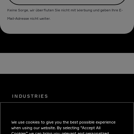
Keine Sorge, wir überfluten Sie nicht mit Werbung und geben Ihre E-
Mail-Adresse nicht weiter.
INDUSTRIES
EINBLICKE
LÖSUNGEN
We use cookies to give you the best possible experience
KARRIERE
when using our website. By selecting “Accept All
Cookies” we can bring you relevant and personalized