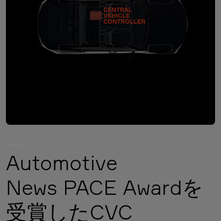
Automotive
News PACE Awardを
受賞したCVC