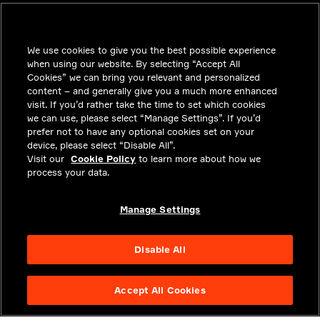
We use cookies to give you the best possible experience
INDUSTRIES
when using our website. By selecting “Accept All
インサイト
Cookies” we can bring you relevant and personalized
content – and generally give you a much more enhanced
ソリューション
visit. If you’d rather take the time to set which cookies
we can use, please select “Manage Settings”. If you’d
採用情報
prefer not to have any optional cookies set on your
device, please select “Disable All”.
投資家向けお知らせ
Visit our
Cookie Policy
to learn more about how we
process your data.
ニュースルーム
お問い合わせ
Manage Settings
アバウト
Disable All
Accept All Cookies