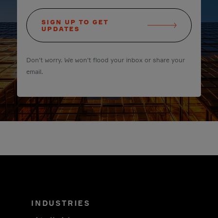
SIGN UP TO GET
UPDATES
Don't worry. We won't flood your inbox or share your
email.
INDUSTRIES