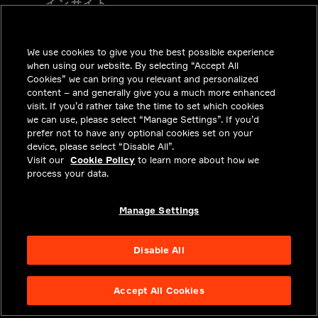
インサイト
ソリューション
We use cookies to give you the best possible experience
採用情報
when using our website. By selecting “Accept All
投資家向けお知らせ
Cookies” we can bring you relevant and personalized
content – and generally give you a much more enhanced
ニュースルーム
visit. If you’d rather take the time to set which cookies
we can use, please select “Manage Settings”. If you’d
お問い合わせ
prefer not to have any optional cookies set on your
device, please select “Disable All”.
プライバシー
Visit our
Cookie Policy
to learn more about how we
process your data.
法令順守
アバウト
Manage Settings
Disable All
Accept All Cookies
NYSE APTV
49.55
3.25
(
7.019
%)
© 2026 Aptiv.