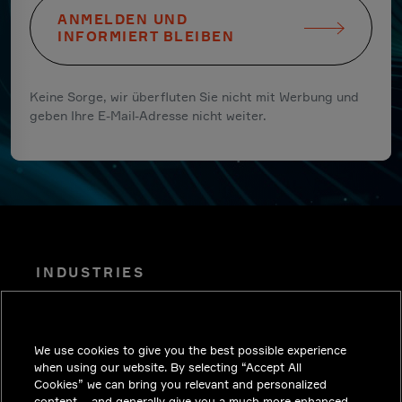
ANMELDEN UND
INFORMIERT BLEIBEN
Keine Sorge, wir überfluten Sie nicht mit Werbung und
geben Ihre E-Mail-Adresse nicht weiter.
INDUSTRIES
EINBLICKE
LÖSUNGEN
We use cookies to give you the best possible experience
KARRIERE
when using our website. By selecting “Accept All
Cookies” we can bring you relevant and personalized
INVESTOREN
content – and generally give you a much more enhanced