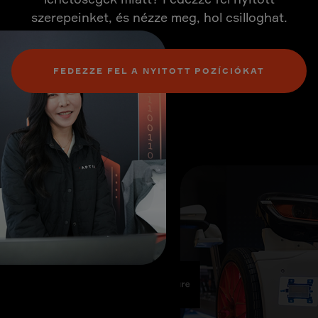
szerepeinket, és nézze meg, hol csilloghat.
FEDEZZE FEL A NYITOTT POZÍCIÓKAT