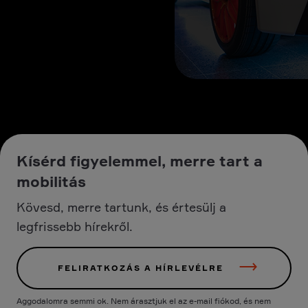
Kísérd figyelemmel, merre tart a
mobilitás
Kövesd, merre tartunk, és értesülj a
legfrissebb hírekről.
FELIRATKOZÁS A HÍRLEVÉLRE
Aggodalomra semmi ok. Nem árasztjuk el az e-mail fiókod, és nem