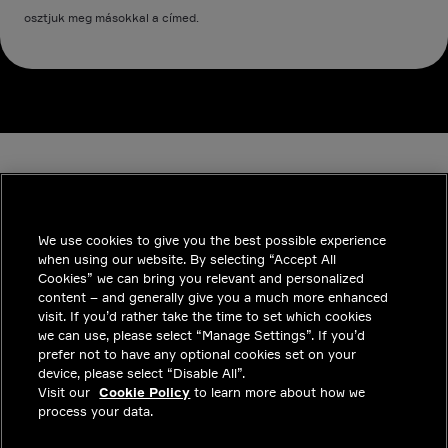
osztjuk meg másokkal a címed.
We use cookies to give you the best possible experience
when using our website. By selecting “Accept All
INDUSTRIES
Cookies” we can bring you relevant and personalized
content – and generally give you a much more enhanced
INSIGHTS
visit. If you’d rather take the time to set which cookies
we can use, please select “Manage Settings”. If you’d
MEGOLDÁSOK
prefer not to have any optional cookies set on your
device, please select “Disable All”.
KARRIER
Visit our
Cookie Policy
to learn more about how we
process your data.
BEFEKTETŐK