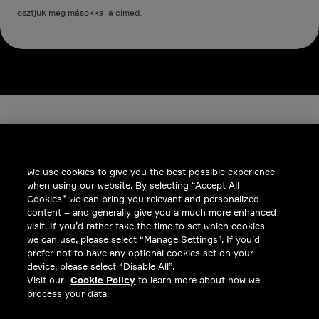
osztjuk meg másokkal a címed.
We use cookies to give you the best possible experience
when using our website. By selecting “Accept All
INDUSTRIES
Cookies” we can bring you relevant and personalized
content – and generally give you a much more enhanced
INSIGHTS
visit. If you’d rather take the time to set which cookies
we can use, please select “Manage Settings”. If you’d
MEGOLDÁSOK
prefer not to have any optional cookies set on your
device, please select “Disable All”.
KARRIER
Visit our
Cookie Policy
to learn more about how we
process your data.
BEFEKTETŐK