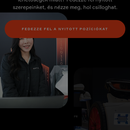
szerepeinket, és nézze meg, hol csilloghat.
FEDEZZE FEL A NYITOTT POZÍCIÓKAT