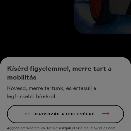
Kísérd figyelemmel, merre tart a
mobilitás
Kövesd, merre tartunk, és értesülj a
legfrissebb hírekről.
FELIRATKOZÁS A HÍRLEVÉLRE
Aggodalomra semmi ok. Nem árasztjuk el az e-mail fiókod, és nem