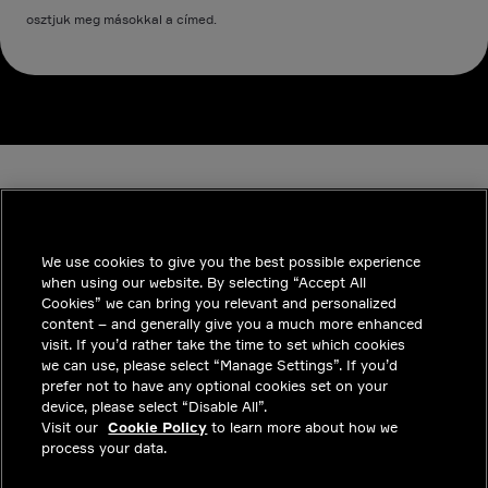
osztjuk meg másokkal a címed.
We use cookies to give you the best possible experience
when using our website. By selecting “Accept All
INDUSTRIES
Cookies” we can bring you relevant and personalized
content – and generally give you a much more enhanced
INSIGHTS
visit. If you’d rather take the time to set which cookies
we can use, please select “Manage Settings”. If you’d
MEGOLDÁSOK
prefer not to have any optional cookies set on your
device, please select “Disable All”.
KARRIER
Visit our
Cookie Policy
to learn more about how we
process your data.
BEFEKTETŐK