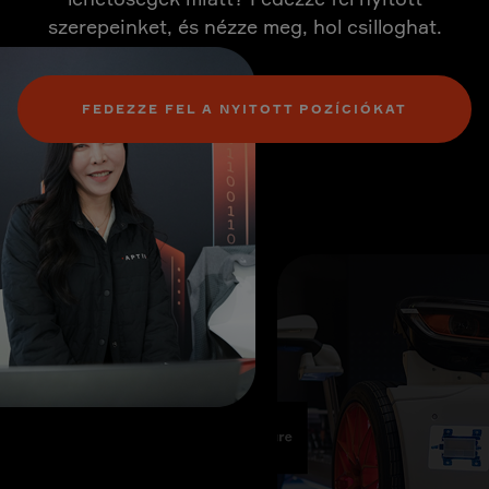
szerepeinket, és nézze meg, hol csilloghat.
FEDEZZE FEL A NYITOTT POZÍCIÓKAT