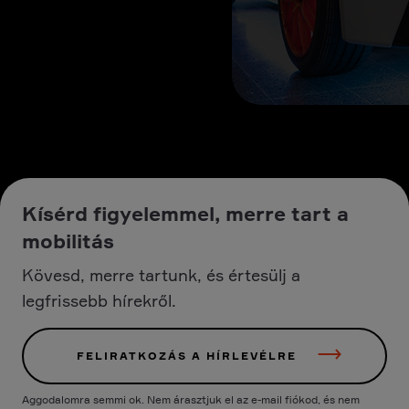
Kísérd figyelemmel, merre tart a
mobilitás
Kövesd, merre tartunk, és értesülj a
legfrissebb hírekről.
FELIRATKOZÁS A HÍRLEVÉLRE
Aggodalomra semmi ok. Nem árasztjuk el az e-mail fiókod, és nem