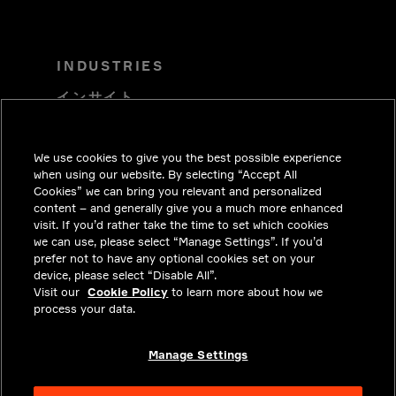
INDUSTRIES
インサイト
ソリューション
We use cookies to give you the best possible experience
採用情報
when using our website. By selecting “Accept All
投資家向けお知らせ
Cookies” we can bring you relevant and personalized
content – and generally give you a much more enhanced
ニュースルーム
visit. If you’d rather take the time to set which cookies
we can use, please select “Manage Settings”. If you’d
お問い合わせ
prefer not to have any optional cookies set on your
device, please select “Disable All”.
プライバシー
Visit our
Cookie Policy
to learn more about how we
process your data.
法令順守
アバウト
Manage Settings