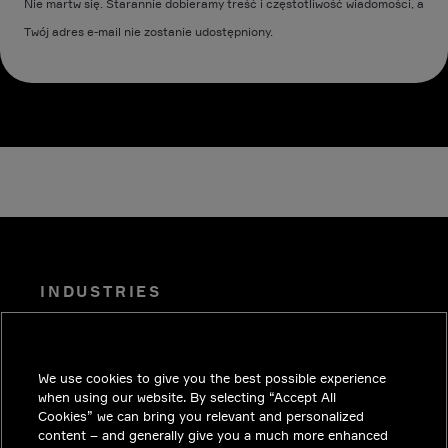
Nie martw się. Starannie dobieramy treść i częstotliwość wiadomości, a
Twój adres e-mail nie zostanie udostępniony.
INDUSTRIES
PUBLIKACJE
ROZWIĄZANIA
We use cookies to give you the best possible experience
PRACA
when using our website. By selecting “Accept All
Cookies” we can bring you relevant and personalized
INWESTORZY
content – and generally give you a much more enhanced