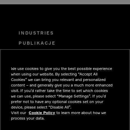
INDUSTRIES
PUBLIKACJE
ROZWIĄZANIA
KARIERA
We use cookies to give you the best possible experience
INWESTORZY
when using our website. By selecting “Accept All
Cookies” we can bring you relevant and personalized
MEDIA
content – and generally give you a much more enhanced
visit. If you’d rather take the time to set which cookies
KONTAKT
we can use, please select “Manage Settings”. If you’d
prefer not to have any optional cookies set on your
PRYWATNOŚĆ
device, please select “Disable All”.
Visit our
Cookie Policy
to learn more about how we
INFORMACJE PRAWNE I
process your data.
ZGODNOŚĆ Z PRZEPISAMI
O NAS