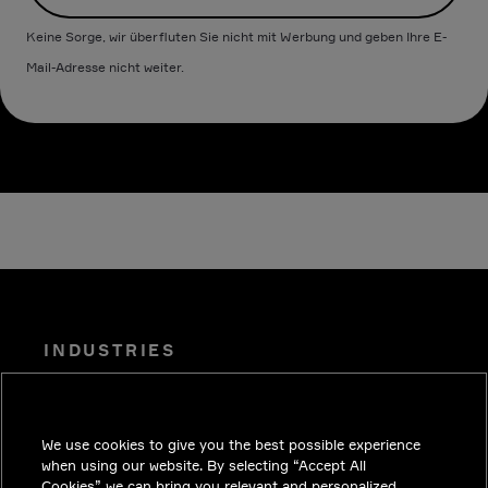
Keine Sorge, wir überfluten Sie nicht mit Werbung und geben Ihre E-
Mail-Adresse nicht weiter.
INDUSTRIES
EINBLICKE
LÖSUNGEN
We use cookies to give you the best possible experience
KARRIERE
when using our website. By selecting “Accept All
Cookies” we can bring you relevant and personalized