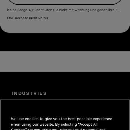
Keine Sorge, wir überfluten Sie nicht mit Werbung und geben Ihre E-
Mail-Adresse nicht weiter.
INDUSTRIES
EINBLICKE
LÖSUNGEN
We use cookies to give you the best possible experience
KARRIERE
when using our website. By selecting “Accept All
Cookies” we can bring you relevant and personalized