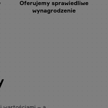
Oferujemy sprawiedliwe
y
wynagrodzenie
y
i wartościami – a