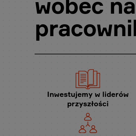
wobec na
pracown
Inwestujemy w liderów
przyszłości