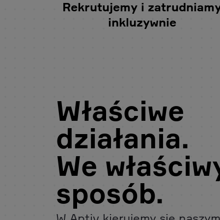
Rekrutujemy i zatrudniam
inkluzywnie
Właściwe
działania.
We właściw
sposób.
W Aptiv kierujemy się naszym