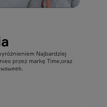
ia
wyróżnieniem Najbardziej
nies przez markę Time,oraz
ewsweek.