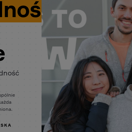
dność
e
odność
spólnie
 każda
niona.
ISKA