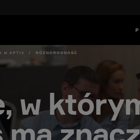
P
A W APTIV
/
RÓŻNORODNOŚĆ
e, w który
s ma znacz