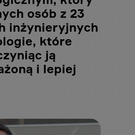
nych osób z 23
h inżynieryjnych
logie, które
czyniąc ją
żoną i lepiej