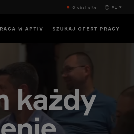
Global site
PL
RACA W APTIV
SZUKAJ OFERT PRACY
m każdy
enie